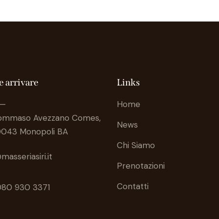
 arrivare
Links
 —
Home
Tommaso Avezzano Comes,
News
0043 Monopoli BA
Chi Siamo
masseriasiri.it
Prenotazioni
Contatti
080 930 3371