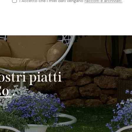
I Accetto che i miei dati vengano
raccolti e archiviati.
.
stri piatti
Convegni
.